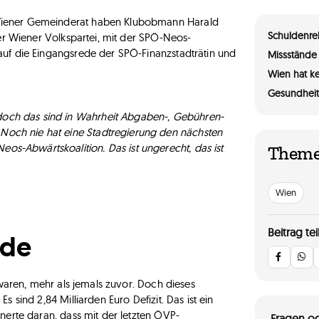
Wiener Gemeinderat haben Klubobmann Harald
Schuldenre
der Wiener Volkspartei, mit der SPÖ-Neos-
auf die Eingangsrede der SPÖ-Finanzstadträtin und
Missstände 
Wien hat k
Gesundheit
doch das sind in Wahrheit Abgaben-, Gebühren-
Noch nie hat eine Stadtregierung den nächsten
s-Abwärtskoalition. Das ist ungerecht, das ist
Them
Wien
Beitrag tei
nde
 waren, mehr als jemals zuvor. Doch dieses
 sind 2,84 Milliarden Euro Defizit. Das ist ein
nerte daran, dass mit der letzten ÖVP-
Fragen od