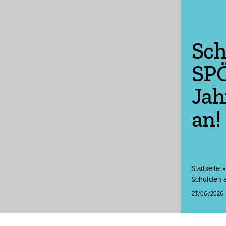
Sch
SPÖ
Jah
an!
Startseite
Schulden 
23/06/2026