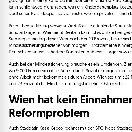
gezeigt hat: In einer Behörde mit über einer Milliarde Euro Bud
kann schlichtweg nicht sagen, was ein Kindergartenplatz koste
städtischer Platz doppelt so viel kostet wie ein privater – und 
Beim Thema Bildung verweist Zierfuß auf die fehlende Sprachförd
Schulanfänger in Wien nicht Deutsch kann, obwohl sie hier ge
Stadtregierung lag dieser Wert noch bei 40 Prozent, heute sind 
Mindestsicherungsbezieher von morgen. Er fordert eine Kinderga
Deutschkenntnisse, schärfere Kontrollen dubioser Träger sowie 
Auch bei der Mindestsicherung brauche es ein Umdenken. Zierfuß 
wo 9.000 Euro netto ohne Arbeit durch Sozialleistungen an eine
ohne Arbeit mehr bekommt als durch Arbeit. Wien stellt mit 22
und 73 Prozent der Mindestsicherungsbezieher Österreichs.
Wien hat kein Einnahmen
Reformproblem
Auch Stadträtin Kasia Greco rechnet mit der SPÖ-Neos-Stadtre