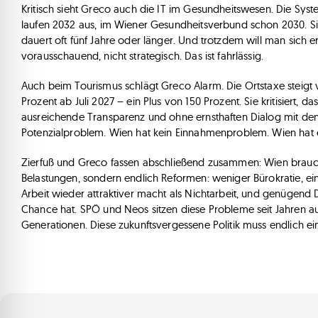
Kritisch sieht Greco auch die IT im Gesundheitswesen. Die Sy
laufen 2032 aus, im Wiener Gesundheitsverbund schon 2030. S
dauert oft fünf Jahre oder länger. Und trotzdem will man sich er
vorausschauend, nicht strategisch. Das ist fahrlässig.
Auch beim Tourismus schlägt Greco Alarm. Die Ortstaxe steigt v
Prozent ab Juli 2027 – ein Plus von 150 Prozent. Sie kritisiert
ausreichende Transparenz und ohne ernsthaften Dialog mit den 
Potenzialproblem. Wien hat kein Einnahmenproblem. Wien hat
Zierfuß und Greco fassen abschließend zusammen: Wien brauch
Belastungen, sondern endlich Reformen: weniger Bürokratie, ein
Arbeit wieder attraktiver macht als Nichtarbeit, und genügend 
Chance hat. SPÖ und Neos sitzen diese Probleme seit Jahren au
Generationen. Diese zukunftsvergessene Politik muss endlich e