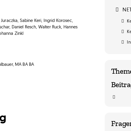
NET
uraczka, Sabine Keri, Ingrid Korosec,
Ke
schar, Daniel Resch, Walter Ruck, Hannes
K
ohanna Zinkl
In
lbauer, MA BA BA
Them
Beitra
ng
Frage