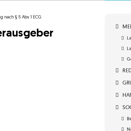
ng nach § 5 Abs 1 ECG
ME
erausgeber
L
L
G
RE
GR
HA
SOC
Be
N