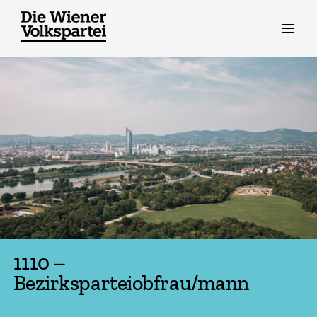
Zum
Inhalt
springen
1110 –
Bezirksparteiobfrau/mann