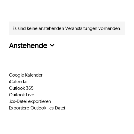
Es sind keine anstehenden Veranstaltungen vorhanden.
Hinweis
V
Anstehende
Datum
wählen.
Kalender abonnieren
Google Kalender
iCalendar
Outlook 365
Outlook Live
.ics-Datei exportieren
Exportiere Outlook .ics Datei