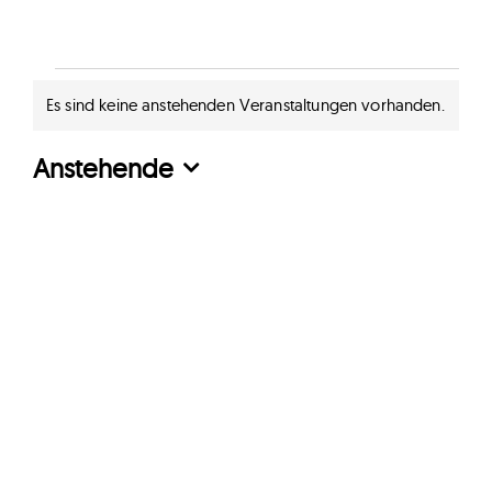
Veranstaltungen
Es sind keine anstehenden Veranstaltungen vorhanden.
Hinweis
Anstehende
Datum
wählen.