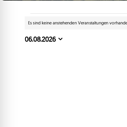
Veranstaltungen
Es sind keine anstehenden Veranstaltungen vorhande
Hinweis
für
06.08.2026
Datum
6.
wählen.
August
2026